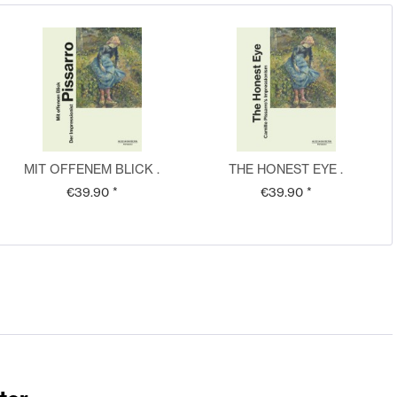
MIT OFFENEM BLICK .
THE HONEST EYE .
Catalogue . German
Catalogue . English
€39.90 *
€39.90 *