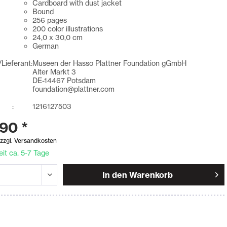
Cardboard with dust jacket
Bound
256 pages
200 color illustrations
24,0 x 30,0 cm
German
/Lieferant:
Museen der Hasso Plattner Foundation gGmbH
Alter Markt 3
DE-14467 Potsdam
foundation@plattner.com
 :
1216127503
90 *
.
zzgl. Versandkosten
eit ca. 5-7 Tage
In den
Warenkorb