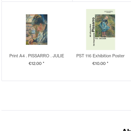
Print A4 . PISSARRO . JULIE
PST 116 Exhibition Poster
NÄHT AM FENSTER ....
The Honest Eye
€12.00 *
€10.00 *