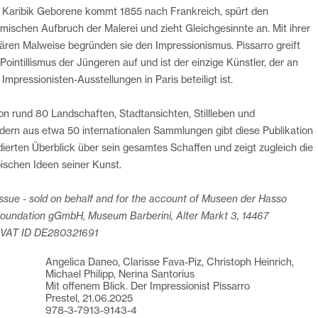
r Karibik Geborene kommt 1855 nach Frankreich, spürt den
mischen Aufbruch der Malerei und zieht Gleichgesinnte an. Mit ihrer
nären Malweise begründen sie den Impressionismus. Pissarro greift
ointillismus der Jüngeren auf und ist der einzige Künstler, der an
 Impressionisten-Ausstellungen in Paris beteiligt ist.
n rund 80 Landschaften, Stadtansichten, Stillleben und
ldern aus etwa 50 internationalen Sammlungen gibt diese Publikation
dierten Überblick über sein gesamtes Schaffen und zeigt zugleich die
pischen Ideen seiner Kunst.
sue - sold on behalf and for the account of Museen der Hasso
Foundation gGmbH, Museum Barberini, Alter Markt 3, 14467
 VAT ID DE280321691
Angelica Daneo, Clarisse Fava-Piz, Christoph Heinrich,
Michael Philipp, Nerina Santorius
Mit offenem Blick. Der Impressionist Pissarro
Prestel, 21.06.2025
978-3-7913-9143-4