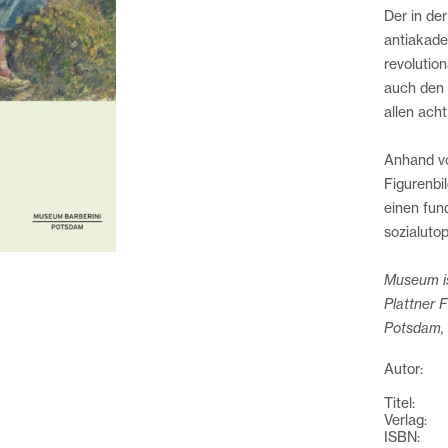
Der in de
antiakade
revolutio
auch den P
allen acht
Anhand vo
Figurenbi
einen fun
sozialuto
Museum is
Plattner 
Potsdam,
Autor:
Titel:
Verlag:
ISBN: