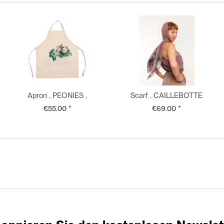
Apron . PEONIES .
Scarf . CAILLEBOTTE
CAILLEBOTTE . edited by
FLOWERS
€55.00 *
€69.00 *
muse