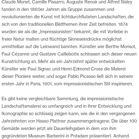
Claude Monet, Camille Pissarro, Auguste Renoir und Alfred Sisley
fanden in den 1860er Jahren als Gruppe zusammen und
revolutionierten die Kunst mit lichtdurchfluteten Landschaften, die
sich von den traditionellen Bildthemen ihrer Zeit befreiten. 1874
wurden sie als die „Impressionisten“ bekannt, die mit Vorliebe in
freier Natur malten und flüchtige Sinneseindrücke möglichst
unmittelbar auf die Leinwand bannten. Künstler wie Berthe Morisot,
Paul Cézanne und Gustave Caillebotte schlossen sich dieser neuen
Kunstrichtung an. Mehr als ein Jahrzehnt später entwickelten
Künstler wie Paul Signac und Henri-Edmond Cross die Malerei
dieser Pioniere weiter, und sogar Pablo Picasso ließ sich in seinem
ersten Jahr in Paris, 1901, vom impressionistischen Stil inspirieren.
Es gibt keine vergleichbare Sammlung, die impressionistische
Landschaftsmalerei so umfangreich und in ihrer Entwicklung und
Ikonographie so schlüssig zeigen kann, wie die in den vergangenen
Jahrzehnten von Hasso Plattner zusammengetragene. Die über 100
Gemälde werden jetzt als Dauerleihgaben in dem von ihm
gegründeten Museum Barberini in Potsdam präsentiert. Anhand