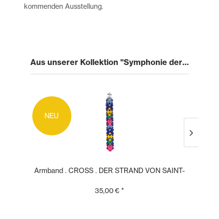
kommenden Ausstellung.
Aus unserer Kollektion "Symphonie der Farben"
NEU
N
Armband . CROSS . DER STRAND VON SAINT-
CLAIR ....
35,00 € *